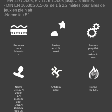
- EN 1177:2008, EN 1176-1:2008 jusqu'à 3 mètres
- DIN EN 16630:2015-06 de 1 à 2,2 mètres pour aires de
jeux en plein air
-Norme feu Efl
Performa
Resiste
Bonnes
nt à
aux UV,
propriété
l'abrasio
soleil
s
n
mécaniq
ues
Norme
Antidéra
Norme
EN1177:
pant
feu EFL
2008+
EN
1176:20
08et
DINEN
16630:2
015-06