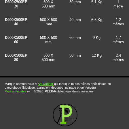
D500X500EP
500 X
30 mm
5.1 Kg
1
30
500 mm
mètre
D500X500EP
500 X 500
40 mm
6.5 Kg
1.2
40
mm
mètres
D500X500EP
500 X 500
60 mm
9 Kg
1.7
60
mm
mètres
D500X500EP
500 X
80 mm
12 Kg
2.4
80
500 mm
mètres
dalle caoutchouc salle de sport dalle caoutchouc aire de jeux dalle caoutchouc salle de sport norme feu dalle caoutchouc aire de jeux norme feu dalle caoutchouc aire de jeux norme chute
Marque commerciale d'
Aci Rubber
qui fabrique toutes pièces spécifiques en
caoutchouc (Moulage, extrusion, découpe, usinage et confection)
Mention légales
--- ©2026 PEEP-Rubber tous droits réservés