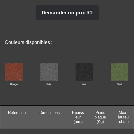
Demander un prix ICI
Couleurs disponibles :
Référence
Dimensions
Epaiss
Poids
Max
eur
plaque
Hauteu
(mm)
(Kg)
r chute